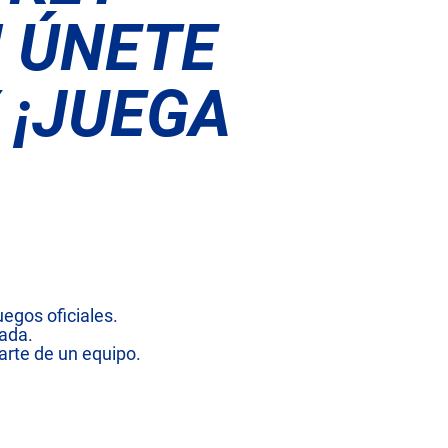
! ÚNETE
 ¡JUEGA
egos oficiales.
rada.
arte de un equipo.