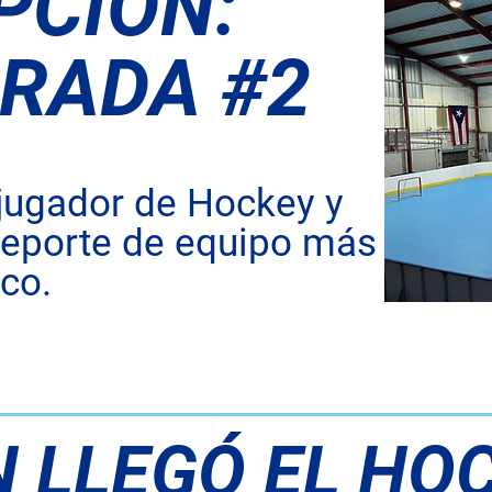
PCIÓN:
RADA #2
 jugador de Hockey y
deporte de equipo más
co.
N LLEGÓ EL HO